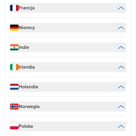
Francja
Niemcy
Indie
Irlandia
Holandia
Norwegia
Polska