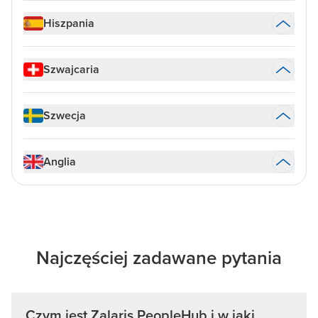
Hiszpania
Szwajcaria
Szwecja
Anglia
Najczęściej zadawane pytania
Czym jest Zalaris PeopleHub i w jaki