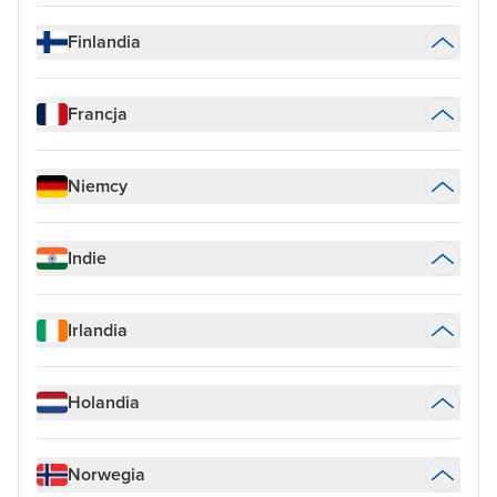
Finlandia
Francja
Niemcy
Indie
Irlandia
Holandia
Norwegia