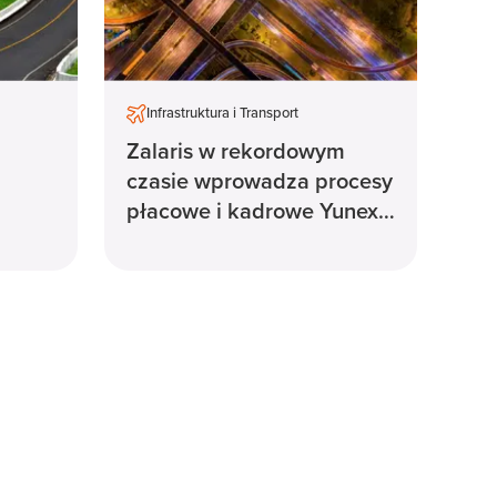
Infrastruktura i Transport
Zalaris w rekordowym
czasie wprowadza procesy
płacowe i kadrowe Yunex
Traffic na szybką ścieżkę
rozwoju.