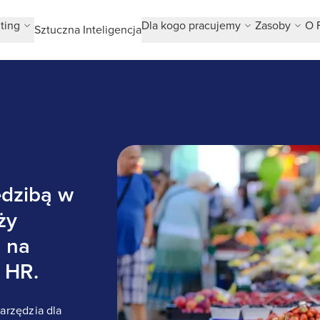
ting
Dla kogo pracujemy
Zasoby
O 
Sztuczna Inteligencja
Międzynarodowa grupa z siedzibą 
żywności, polega na
edzibą w
ży
a na
ń HR.
arzędzia dla