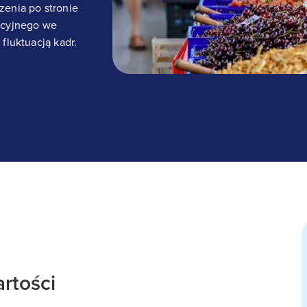
zenia po stronie
tacyjnego we
fluktuacją kadr.
artości