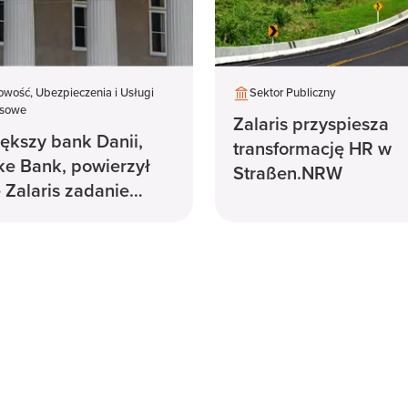
wość, Ubezpieczenia i Usługi
Sektor Publiczny
nsowe
Zalaris przyspiesza
ększy bank Danii,
transformację HR w
e Bank, powierzył
Straßen.NRW
e Zalaris zadanie
zacji działu kadr w
ji.