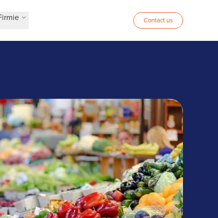
Firmie
Contact us
w Portugalii, działająca w branży dystrybucji
 Zalaris w zakresie rozwiązań HR.