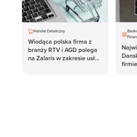
Handel Detaliczny
Banko
Fina
Wiodąca polska firma z
Najwi
branży RTV i AGD polega
Dansk
na Zalaris w zakresie usług
firmi
HR i płac
cyfry
Szwec