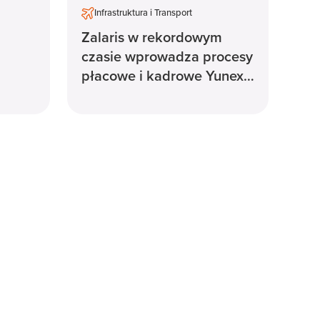
Infrastruktura i Transport
Zalaris w rekordowym
czasie wprowadza procesy
płacowe i kadrowe Yunex
Traffic na szybką ścieżkę
rozwoju.