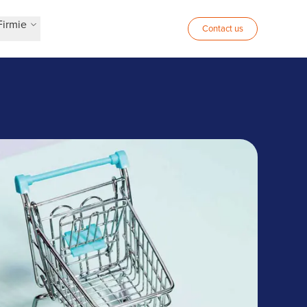
Firmie
Contact us
 i AGD polega na Zalaris w zakresie usług HR i
płac