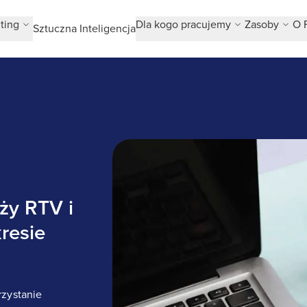
ting
Dla kogo pracujemy
Zasoby
O 
Sztuczna Inteligencja
Wiodąca polska firma z branży RTV
ży RTV i
resie
rzystanie