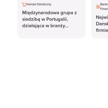
Handel Detaliczny
Banko
Fina
Międzynarodowa grupa z
Najwi
siedzibą w Portugalii,
Dansk
działająca w branży
firmi
dystrybucji żywności,
cyfry
polega na Zalaris w
Szwec
zakresie rozwiązań HR.