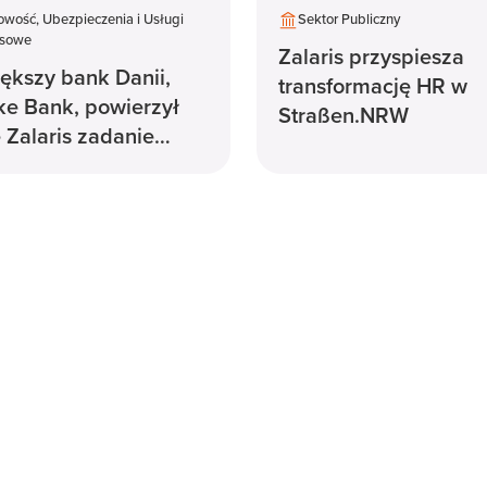
wość, Ubezpieczenia i Usługi
Sektor Publiczny
nsowe
Zalaris przyspiesza
ększy bank Danii,
transformację HR w
e Bank, powierzył
Straßen.NRW
e Zalaris zadanie
zacji działu kadr w
ji.