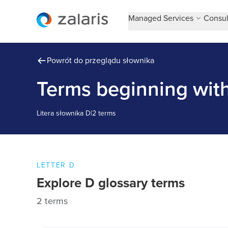
Managed Services
Consul
Powrót do przeglądu słownika
Terms beginning wit
Litera słownika
D
|
2 terms
LETTER
D
Explore
D
glossary terms
2 terms