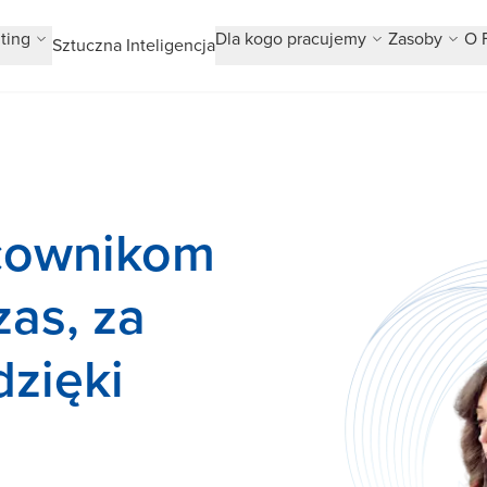
ting
Dla kogo pracujemy
Zasoby
O 
Sztuczna Inteligencja
cownikom
zas, za
zięki