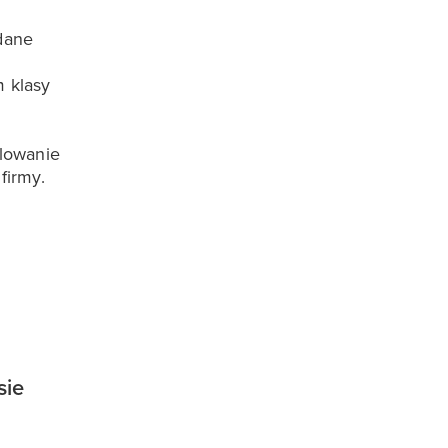
dane
 klasy
alowanie
firmy.
sie