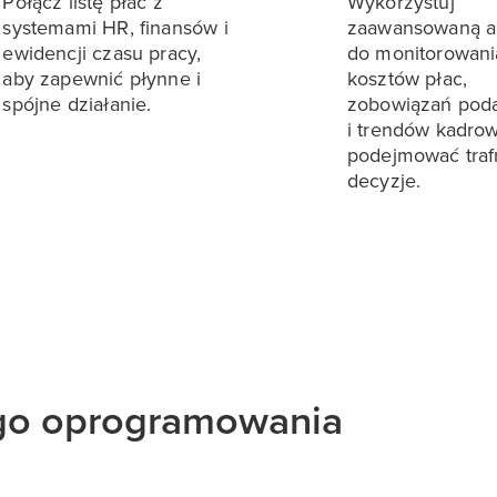
Połącz listę płac z
Wykorzystuj
systemami HR, finansów i
zaawansowaną an
ewidencji czasu pracy,
do monitorowani
aby zapewnić płynne i
kosztów płac,
spójne działanie.
zobowiązań pod
i trendów kadro
podejmować traf
decyzje.
ego oprogramowania