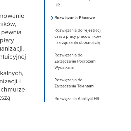
HR
amowanie
Rozwiązania Płacowe
ników,
Rozwiązania do rejestracji
apewnia
czasu pracy pracowników
łaty -
i zarządzania obecnością
anizacji.
Rozwiązania do
ntuicyjnej
Zarządzania Podróżami i
Wydatkami
kalnych,
zacji i
Rozwiązania do
Zarządzania Talentami
 chmurze
kszą
Rozwiązania Analityki HR