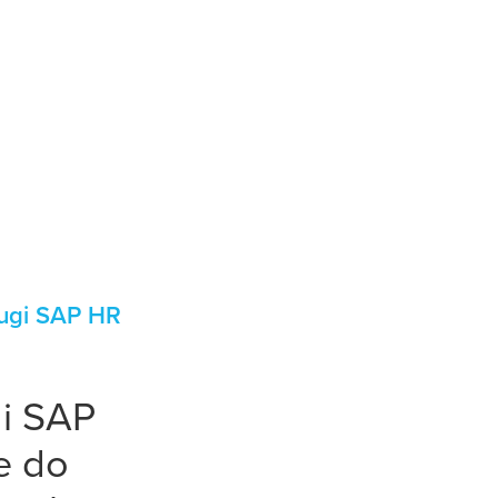
ługi SAP HR
gi SAP
e do