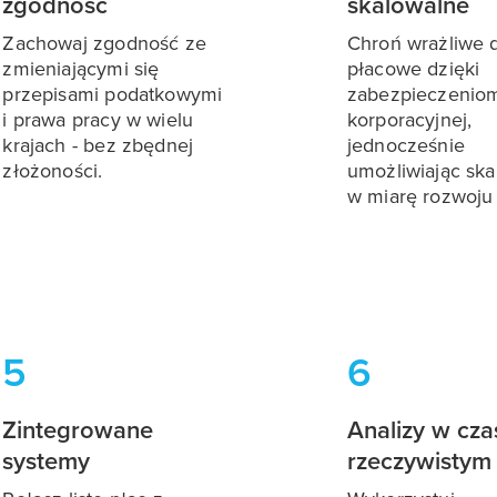
zgodność
skalowalne
Zachowaj zgodność ze
Chroń wrażliwe 
zmieniającymi się
płacowe dzięki
przepisami podatkowymi
zabezpieczeniom
i prawa pracy w wielu
korporacyjnej,
krajach - bez zbędnej
jednocześnie
złożoności.
umożliwiając sk
w miarę rozwoju 
5
6
Zintegrowane
Analizy w cza
systemy
rzeczywistym