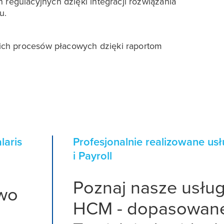
regulacyjnych dzięki integracji rozwiązania
u.
oich procesów płacowych dzięki raportom
laris
Profesjonalnie realizowane us
i Payroll
Poznaj nasze usłu
two
HCM - dopasowan