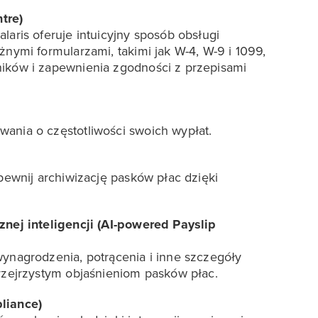
tre)
aris oferuje intuicyjny sposób obsługi
nymi formularzami, takimi jak W-4, W-9 i 1099,
ków i zapewnienia zgodności z przepisami
nia o częstotliwości swoich wypłat.
pewnij archiwizację pasków płac dzięki
nej inteligencji (AI-powered Payslip
ynagrodzenia, potrącenia i inne szczegóły
rzejrzystym objaśnieniom pasków płac.
liance)