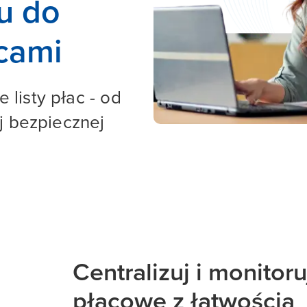
u do
cami
listy płac - od
j bezpiecznej
Centralizuj i monitor
płacowe z łatwością