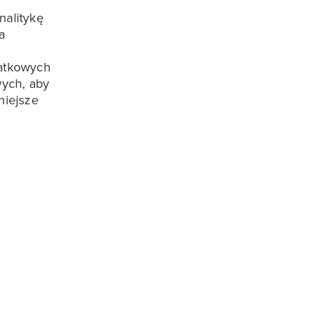
alitykę
a
atkowych
wych, aby
niejsze