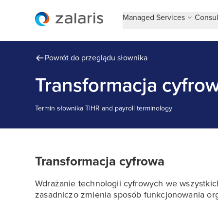
Managed Services
Consul
Powrót do przeglądu słownika
Transformacja cyfro
Termin słownika
T
|
HR and payroll terminology
Transformacja cyfrowa
Wdrażanie technologii cyfrowych we wszystkich
zasadniczo zmienia sposób funkcjonowania organ