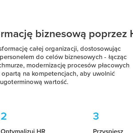
ormację biznesową poprzez
nsformację całej organizacji, dostosowując
a personelem do celów biznesowych - łącząc
chmurze, modernizację procesów płacowych
ć opartą na kompetencjach, aby uwolnić
ługoterminową wartość.
2
3
Optymalizuj HR
Przyspiesz