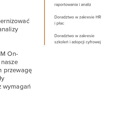
raportowania i analiz
Doradztwo w zakresie HR
dernizować
i płac
analizy
Doradztwo w zakresie
szkoleń i adopcji cyfrowej
CM On-
, nasze
om przewagę
ły
az wymagań