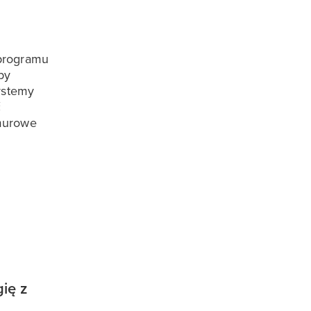
 programu
by
ystemy
ć
hmurowe
gię z