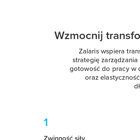
Wzmocnij transf
Zalaris wspiera tra
strategię zarządzani
gotowość do pracy w 
oraz elastycznoś
d
1
Zwinność siły