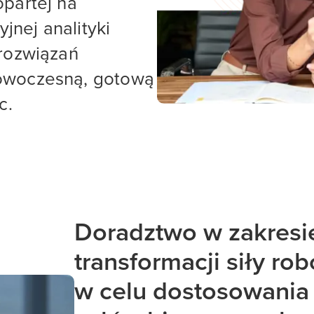
opartej na
yjnej analityki
 rozwiązań
nowoczesną, gotową
c.
Doradztwo w zakresi
transformacji siły rob
w celu dostosowania