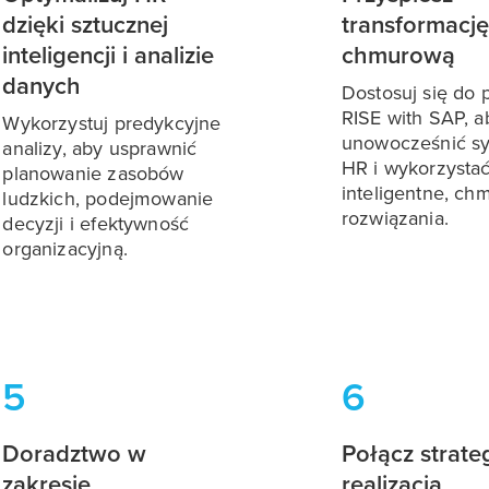
dzięki sztucznej
transformację
inteligencji i analizie
chmurową
danych
Dostosuj się do
RISE with SAP, a
Wykorzystuj predykcyjne
unowocześnić s
analizy, aby usprawnić
HR i wykorzysta
planowanie zasobów
inteligentne, c
ludzkich, podejmowanie
rozwiązania.
decyzji i efektywność
organizacyjną.
5
6
Doradztwo w
Połącz strate
zakresie
realizacją