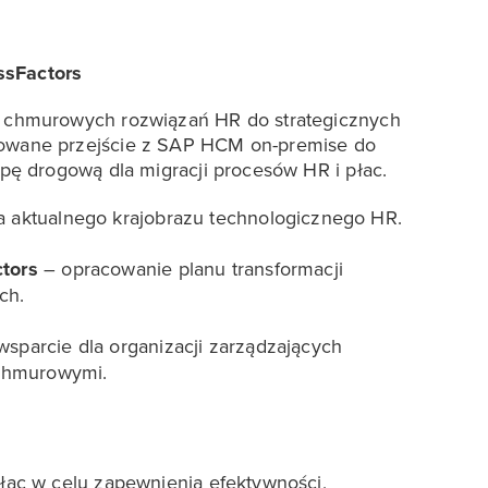
ssFactors
a chmurowych rozwiązań HR do strategicznych
owane przejście z SAP HCM on-premise do
pę drogową dla migracji procesów HR i płac.
a aktualnego krajobrazu technologicznego HR.
tors
– opracowanie planu transformacji
ch.
sparcie dla organizacji zarządzających
 chmurowymi.
łac w celu zapewnienia efektywności,