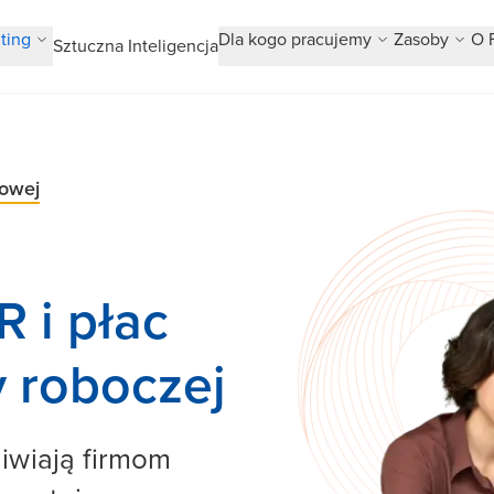
ting
Dla kogo pracujemy
Zasoby
O 
Sztuczna Inteligencja
sowej
R i płac
ły roboczej
iwiają firmom