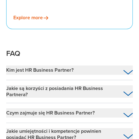
Explore more
FAQ
Kim jest HR Business Partner?
HR Business Partner (HRBP) to strategiczny
Jakie są korzyści z posiadania HR Business
łącznik między działem HR a biznesem.
Partnera?
Zamiast skupiać się wyłącznie na operacyjnych
zadaniach HR, HRBP ściśle współpracują z
HR Business Partnerzy wnoszą wymierną
liderami biznesowymi, aby zapewnić
wartość do organizacji, łącząc strategię
Czym zajmuje się HR Business Partner?
dopasowanie strategii HR do celów
zarządzania ludźmi ze strategią biznesową.
HR Business Partner
organizacyjnych.
Jakie umiejętności i kompetencje powinien
Kluczowe korzyści obejmują:
pełni rolę:
posiadać HR Business Partner?
Ich rola jest szczególnie istotna w większych