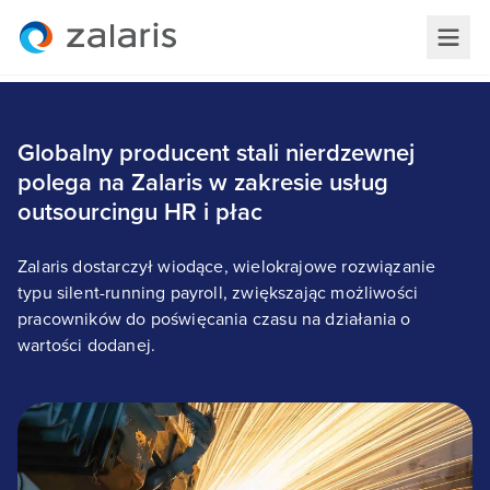
Globalny producent stali nierdzewnej
polega na Zalaris w zakresie usług
outsourcingu HR i płac
Zalaris dostarczył wiodące, wielokrajowe rozwiązanie
typu silent-running payroll, zwiększając możliwości
pracowników do poświęcania czasu na działania o
wartości dodanej.
Globalny producent stali nierdzewnej polega na
Zalaris w zakresie usług outsourcingu HR i płac