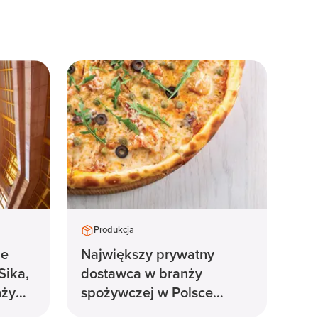
Produkcja
je
Największy prywatny
Sika,
dostawca w branży
nży
spożywczej w Polsce
ej
polega na Zalaris w