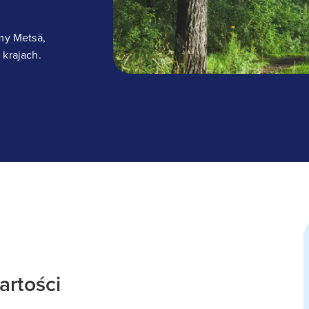
rmy Metsä,
 krajach.
artości