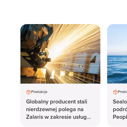
Produkcja
Produ
Globalny producent stali
Sealo
nierdzewnej polega na
podró
Zalaris w zakresie usług
Peopl
outsourcingu HR i płac
rozwi