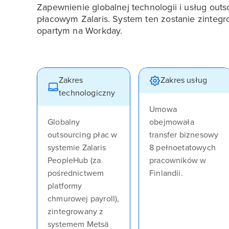
Zapewnienie globalnej technologii i usług out
płacowym Zalaris. System ten zostanie zinte
opartym na Workday.
Zakres
Zakres usług
technologiczny
Umowa
Globalny
obejmowała
outsourcing płac w
transfer biznesowy
systemie Zalaris
8 pełnoetatowych
PeopleHub (za
pracowników w
pośrednictwem
Finlandii.
platformy
chmurowej payroll),
zintegrowany z
systemem Metsä