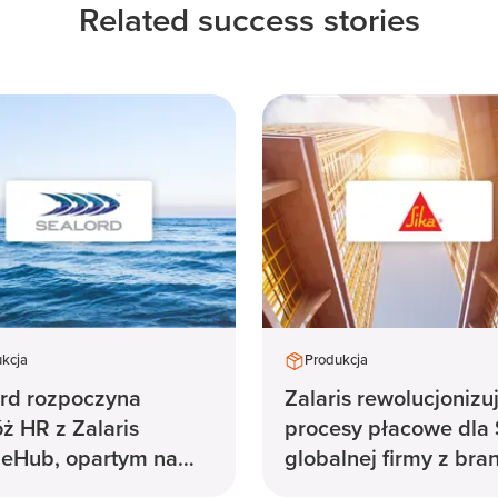
Related success stories
kcja
Produkcja
rd rozpoczyna
Zalaris rewolucjonizu
ż HR z Zalaris
procesy płacowe dla 
eHub, opartym na
globalnej firmy z bra
ązaniach SAP®
chemii specjalistyczn