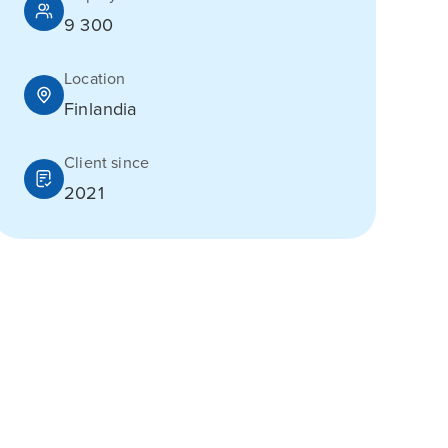
9 300
Location
Finlandia
Client since
2021