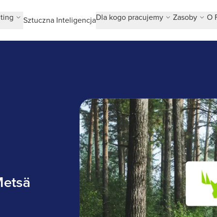
ting
Dla kogo pracujemy
Zasoby
O 
Sztuczna Inteligencja
Metsä Group
Metsä