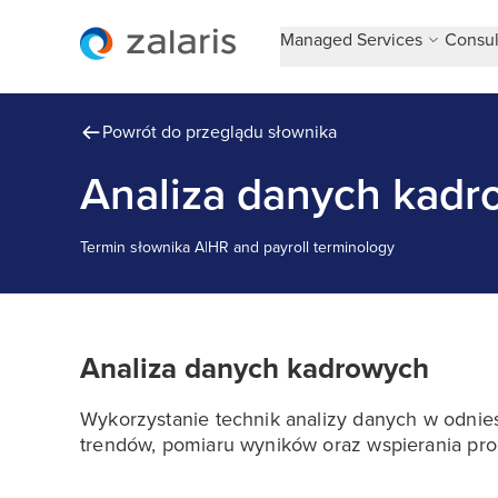
Managed Services
Consul
Powrót do przeglądu słownika
Analiza danych kad
Termin słownika
A
|
HR and payroll terminology
Analiza danych kadrowych
Wykorzystanie technik analizy danych w odnies
trendów, pomiaru wyników oraz wspierania pro