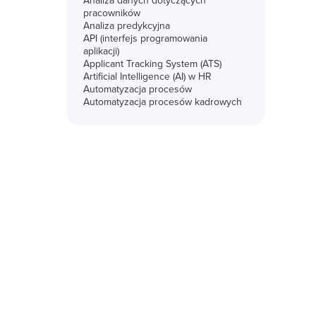
Analiza danych dotyczących
pracowników
Analiza predykcyjna
API (interfejs programowania
aplikacji)
Applicant Tracking System (ATS)
Artificial Intelligence (AI) w HR
Automatyzacja procesów
Automatyzacja procesów kadrowych