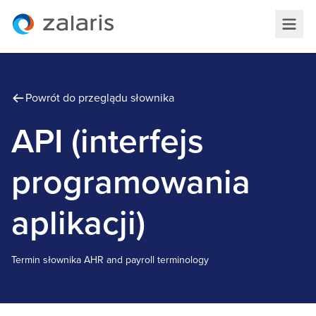
Powrót do przeglądu słownika
API (interfejs
programowania
aplikacji)
Termin słownika
A
HR and payroll terminology