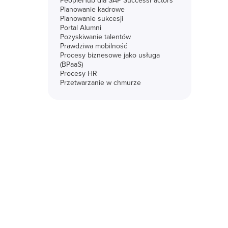
PeopleHub dla SAP SuccessFactors
Planowanie kadrowe
Planowanie sukcesji
Portal Alumni
Pozyskiwanie talentów
Prawdziwa mobilność
Procesy biznesowe jako usługa
(BPaaS)
Procesy HR
Przetwarzanie w chmurze