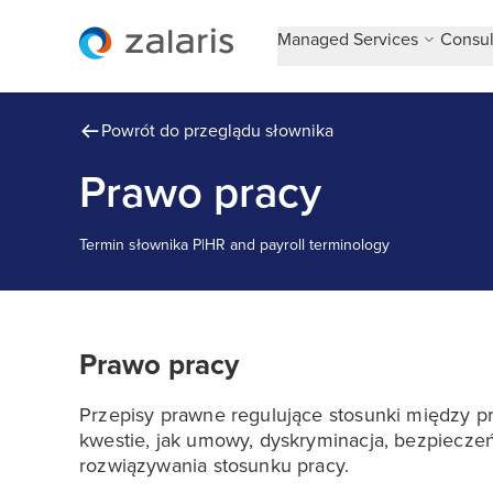
Managed Services
Consul
Powrót do przeglądu słownika
Prawo pracy
Termin słownika
P
|
HR and payroll terminology
Prawo pracy
Przepisy prawne regulujące stosunki między p
kwestie, jak umowy, dyskryminacja, bezpieczeń
rozwiązywania stosunku pracy.