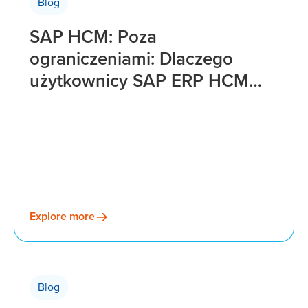
Blog
SAP HCM: Poza
ograniczeniami: Dlaczego
użytkownicy SAP ERP HCM
powinni migrować do SAP
SuccessFactors ECP, aby
uzyskać lepsze rozwiązania
płacowe
Explore more
Blog